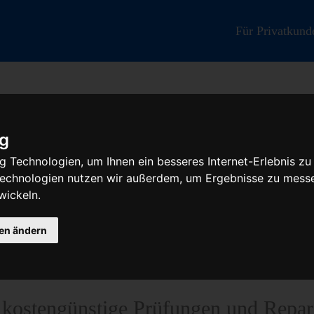
Für Privatkund
ig
 Technologien, um Ihnen ein besseres Internet-Erlebnis zu
 Technologien nutzen wir außerdem, um Ergebnisse zu mess
mpensteuergerät Reparat
wickeln.
t KVA
gen ändern
r kostengünstige Prüfungen und Repa