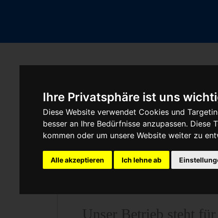
Fahrzeugmarken
Ihre Privatsphäre ist uns wicht
Diese Website verwendet Cookies und Targeting
besser an Ihre Bedürfnisse anzupassen. Diese
Baumaschine Pu
kommen oder um unsere Website weiter zu ent
Austauschgerä
Alle akzeptieren
Ich lehne ab
Einstellun
Unser Betrieb steht fü