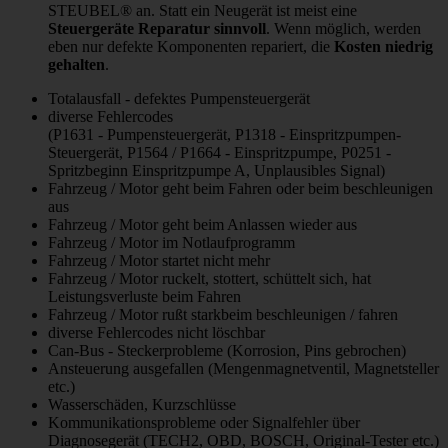
STEUBEL® an. Statt ein Neugerät ist meist eine
Steuergeräte Reparatur sinnvoll
. Wenn möglich, werden
eben nur defekte Komponenten repariert, die
Kosten niedrig
gehalten
.
Totalausfall - defektes Pumpensteuergerät
diverse Fehlercodes
(P1631 - Pumpensteuergerät, P1318 - Einspritzpumpen-
Steuergerät, P1564 / P1664 - Einspritzpumpe, P0251 -
Spritzbeginn Einspritzpumpe A, Unplausibles Signal)
Fahrzeug / Motor geht beim Fahren oder beim beschleunigen
aus
Fahrzeug / Motor geht beim Anlassen wieder aus
Fahrzeug / Motor im Notlaufprogramm
Fahrzeug / Motor startet nicht mehr
Fahrzeug / Motor ruckelt, stottert, schüttelt sich, hat
Leistungsverluste beim Fahren
Fahrzeug / Motor rußt starkbeim beschleunigen / fahren
diverse Fehlercodes nicht löschbar
Can-Bus - Steckerprobleme (Korrosion, Pins gebrochen)
Ansteuerung ausgefallen (Mengenmagnetventil, Magnetsteller
etc.)
Wasserschäden, Kurzschlüsse
Kommunikationsprobleme oder Signalfehler über
Diagnosegerät (TECH2, OBD, BOSCH, Original-Tester etc.)