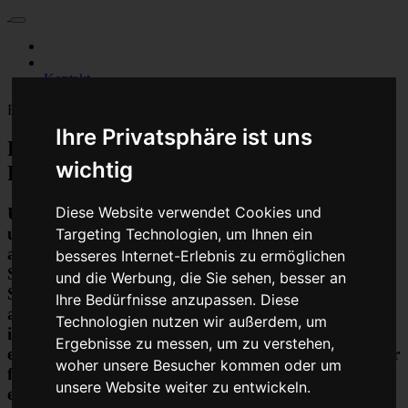
Für Privatkunden
Für Werkstattskunden
Kontakt
Fahrzeugmarken
Ihre Privatsphäre ist uns
Baumaschine Pumpensteuergerät
wichtig
Reparatur oder Austauschgerät KVA
Diese Website verwendet Cookies und
Unser Betrieb steht für kostengünstige Prüfungen
und Reparaturen von Steuergeräten aller Art, unter
Targeting Technologien, um Ihnen ein
anderem von Motor-Steuergeräten, Airbag-
besseres Internet-Erlebnis zu ermöglichen
Steuergeräten, ABS-Steuergeräten uvm.
und die Werbung, die Sie sehen, besser an
STEUBEL® verfügt dabei über viel Erfahrung und
Ihre Bedürfnisse anzupassen. Diese
ausgewiesene Expertise bei PKW-Steuergeräten und
Technologien nutzen wir außerdem, um
insbesondere Motor-steuergeräte Reparaturen. So
Ergebnisse zu messen, um zu verstehen,
ermöglicht STEUBEL® eine Steuergeräte Reparatur
woher unsere Besucher kommen oder um
für nahezu aller Hersteller und Fahrzeugarten - sei
unsere Website weiter zu entwickeln.
es Motorrad oder LKW. Auch die Reparatur von