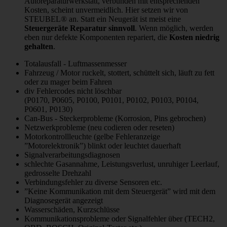
Autoreparaturwerkstatt, verbunden mit entsprechenden
Kosten, scheint unvermeidlich. Hier setzen wir von
STEUBEL® an. Statt ein Neugerät ist meist eine
Steuergeräte Reparatur sinnvoll
. Wenn möglich, werden
eben nur defekte Komponenten repariert, die
Kosten niedrig
gehalten
.
Totalausfall - Luftmassenmesser
Fahrzeug / Motor ruckelt, stottert, schüttelt sich, läuft zu fett
oder zu mager beim Fahren
div Fehlercodes nicht löschbar
(P0170, P0605, P0100, P0101, P0102, P0103, P0104,
P0601, P0130)
Can-Bus - Steckerprobleme (Korrosion, Pins gebrochen)
Netzwerkprobleme (neu codieren oder reseten)
Motorkontrollleuchte (gelbe Fehleranzeige
”Motorelektronik”) blinkt oder leuchtet dauerhaft
Signalverarbeitungsdiagnosen
schlechte Gasannahme, Leistungsverlust, unruhiger Leerlauf,
gedrosselte Drehzahl
Verbindungsfehler zu diverse Sensoren etc.
”Keine Kommunikation mit dem Steuergerät” wird mit dem
Diagnosegerät angezeigt
Wasserschäden, Kurzschlüsse
Kommunikationsprobleme oder Signalfehler über (TECH2,