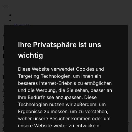
Für Privatkunden
Für Werkstattskunden
Kontakt
Fahrzeugmarken
Ihre Privatsphäre ist uns
Baumaschine Luftmassenmesser
wichtig
Luftmengenmesser Reparatur oder
Austauschgerät KVA
Diese Website verwendet Cookies und
Targeting Technologien, um Ihnen ein
Unser Betrieb steht für kostengünstige Prüfungen
besseres Internet-Erlebnis zu ermöglichen
und Reparaturen von Steuergeräten aller Art, unter
anderem von Motor-Steuergeräten, Airbag-
und die Werbung, die Sie sehen, besser an
Steuergeräten, ABS-Steuergeräten uvm.
Ihre Bedürfnisse anzupassen. Diese
STEUBEL® verfügt dabei über viel Erfahrung und
Technologien nutzen wir außerdem, um
ausgewiesene Expertise bei PKW-Steuergeräten und
Ergebnisse zu messen, um zu verstehen,
insbesondere Motor-steuergeräte Reparaturen. So
woher unsere Besucher kommen oder um
ermöglicht STEUBEL® eine Steuergeräte Reparatur
unsere Website weiter zu entwickeln.
für nahezu aller Hersteller und Fahrzeugarten - sei