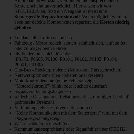
Autoreparaturwerkstatt, verbunden mit entsprechenden
Kosten, scheint unvermeidlich. Hier setzen wir von
STEUBEL® an. Statt ein Neugerät ist meist eine
Steuergeräte Reparatur sinnvoll
. Wenn möglich, werden
eben nur defekte Komponenten repariert, die
Kosten niedrig
gehalten
.
Totalausfall - Luftmassenmesser
Fahrzeug / Motor ruckelt, stottert, schüttelt sich, läuft zu fett
oder zu mager beim Fahren
div Fehlercodes nicht löschbar
(P0170, P0605, P0100, P0101, P0102, P0103, P0104,
P0601, P0130)
Can-Bus - Steckerprobleme (Korrosion, Pins gebrochen)
Netzwerkprobleme (neu codieren oder reseten)
Motorkontrollleuchte (gelbe Fehleranzeige
”Motorelektronik”) blinkt oder leuchtet dauerhaft
Signalverarbeitungsdiagnosen
schlechte Gasannahme, Leistungsverlust, unruhiger Leerlauf,
gedrosselte Drehzahl
Verbindungsfehler zu diverse Sensoren etc.
”Keine Kommunikation mit dem Steuergerät” wird mit dem
Diagnosegerät angezeigt
Wasserschäden, Kurzschlüsse
Kommunikationsprobleme oder Signalfehler über (TECH2,