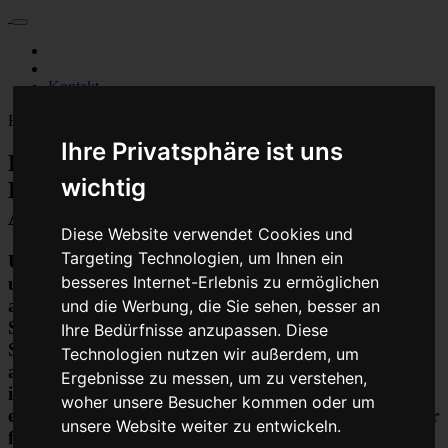
Für Privatkunden
Für Werkstattskunden
Kontakt
Fahrzeugmarken
Ihre Privatsphäre ist uns
Baumaschine Luftmassenmesser
wichtig
Luftmengenmesser Reparatur oder
Austauschgerät KVA
Diese Website verwendet Cookies und
Targeting Technologien, um Ihnen ein
Unser Betrieb steht für kostengünstige Prüfungen
besseres Internet-Erlebnis zu ermöglichen
und Reparaturen von Steuergeräten aller Art, unter
anderem von Motor-Steuergeräten, Airbag-
und die Werbung, die Sie sehen, besser an
Steuergeräten, ABS-Steuergeräten uvm.
Ihre Bedürfnisse anzupassen. Diese
STEUBEL® verfügt dabei über viel Erfahrung und
Technologien nutzen wir außerdem, um
ausgewiesene Expertise bei PKW-Steuergeräten und
Ergebnisse zu messen, um zu verstehen,
insbesondere Motor-steuergeräte Reparaturen. So
woher unsere Besucher kommen oder um
ermöglicht STEUBEL® eine Steuergeräte Reparatur
unsere Website weiter zu entwickeln.
für nahezu aller Hersteller und Fahrzeugarten - sei