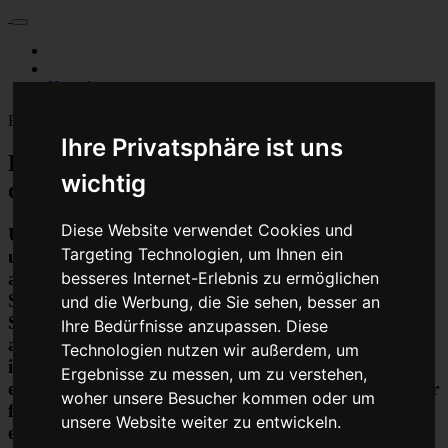
Für Privatkunden
Für Werkstattskunden
Kontakt
Fahrzeugmarken
Ihre Privatsphäre ist uns
Baumaschine Bordcomputer Reparatur
wichtig
oder Austauschgerät KVA
Diese Website verwendet Cookies und
Unser Betrieb steht für kostengünstige Prüfungen
Targeting Technologien, um Ihnen ein
und Reparaturen von Steuergeräten aller Art, unter
anderem von Motor-Steuergeräten, Airbag-
besseres Internet-Erlebnis zu ermöglichen
Steuergeräten, ABS-Steuergeräten uvm.
und die Werbung, die Sie sehen, besser an
STEUBEL® verfügt dabei über viel Erfahrung und
Ihre Bedürfnisse anzupassen. Diese
ausgewiesene Expertise bei PKW-Steuergeräten und
Technologien nutzen wir außerdem, um
insbesondere Motor-steuergeräte Reparaturen. So
Ergebnisse zu messen, um zu verstehen,
ermöglicht STEUBEL® eine Steuergeräte Reparatur
woher unsere Besucher kommen oder um
für nahezu aller Hersteller und Fahrzeugarten - sei
unsere Website weiter zu entwickeln.
es Motorrad oder LKW. Auch die Reparatur von