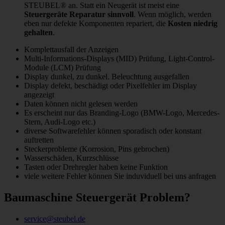
STEUBEL® an. Statt ein Neugerät ist meist eine
Steuergeräte Reparatur sinnvoll
. Wenn möglich, werden
eben nur defekte Komponenten repariert, die
Kosten niedrig
gehalten
.
Komplettausfall der Anzeigen
Multi-Informations-Displays (MID) Prüfung, Light-Control-
Module (LCM) Prüfung
Display dunkel, zu dunkel. Beleuchtung ausgefallen
Display defekt, beschädigt oder Pixelfehler im Display
angezeigt
Daten können nicht gelesen werden
Es erscheint nur das Branding-Logo (BMW-Logo, Mercedes-
Stern, Audi-Logo etc.)
diverse Softwarefehler können sporadisch oder konstant
auftretten
Steckerprobleme (Korrosion, Pins gebrochen)
Wasserschäden, Kurzschlüsse
Tasten oder Drehregler haben keine Funktion
viele weitere Fehler können Sie induviduell bei uns anfragen
Baumaschine Steuergerät Problem?
service@steubel.de