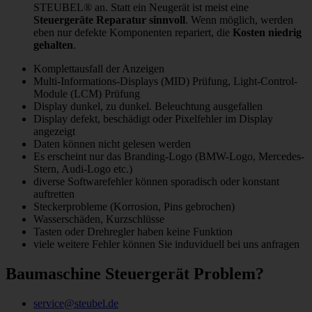
STEUBEL® an. Statt ein Neugerät ist meist eine
Steuergeräte Reparatur sinnvoll
. Wenn möglich, werden
eben nur defekte Komponenten repariert, die
Kosten niedrig
gehalten
.
Komplettausfall der Anzeigen
Multi-Informations-Displays (MID) Prüfung, Light-Control-
Module (LCM) Prüfung
Display dunkel, zu dunkel. Beleuchtung ausgefallen
Display defekt, beschädigt oder Pixelfehler im Display
angezeigt
Daten können nicht gelesen werden
Es erscheint nur das Branding-Logo (BMW-Logo, Mercedes-
Stern, Audi-Logo etc.)
diverse Softwarefehler können sporadisch oder konstant
auftretten
Steckerprobleme (Korrosion, Pins gebrochen)
Wasserschäden, Kurzschlüsse
Tasten oder Drehregler haben keine Funktion
viele weitere Fehler können Sie induviduell bei uns anfragen
Baumaschine Steuergerät Problem?
service@steubel.de