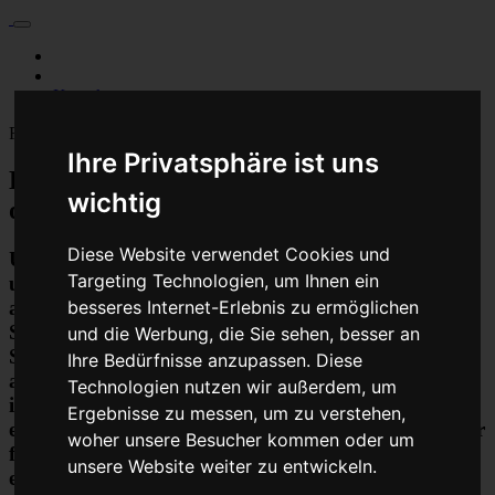
Für Privatkunden
Für Werkstattskunden
Kontakt
Fahrzeugmarken
Ihre Privatsphäre ist uns
Baumaschine Bordcomputer Reparatur
wichtig
oder Austauschgerät KVA
Diese Website verwendet Cookies und
Unser Betrieb steht für kostengünstige Prüfungen
Targeting Technologien, um Ihnen ein
und Reparaturen von Steuergeräten aller Art, unter
anderem von Motor-Steuergeräten, Airbag-
besseres Internet-Erlebnis zu ermöglichen
Steuergeräten, ABS-Steuergeräten uvm.
und die Werbung, die Sie sehen, besser an
STEUBEL® verfügt dabei über viel Erfahrung und
Ihre Bedürfnisse anzupassen. Diese
ausgewiesene Expertise bei PKW-Steuergeräten und
Technologien nutzen wir außerdem, um
insbesondere Motor-steuergeräte Reparaturen. So
Ergebnisse zu messen, um zu verstehen,
ermöglicht STEUBEL® eine Steuergeräte Reparatur
woher unsere Besucher kommen oder um
für nahezu aller Hersteller und Fahrzeugarten - sei
unsere Website weiter zu entwickeln.
es Motorrad oder LKW. Auch die Reparatur von