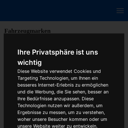
Fahrzeugmarken
Ihre Privatsphäre ist uns
Baumaschine Unbekanntes Steuergerät Reparatur
wichtig
oder Austauschgerät KVA
Diese Website verwendet Cookies und
Unser Betrieb steht für kostengünstige Prüfungen und
Targeting Technologien, um Ihnen ein
Reparaturen von Steuergeräten aller Art, unter anderem von
besseres Internet-Erlebnis zu ermöglichen
Motor-Steuergeräten, Airbag-Steuergeräten, ABS-Steuergeräten
und die Werbung, die Sie sehen, besser an
uvm. STEUBEL® verfügt dabei über viel Erfahrung und
Ihre Bedürfnisse anzupassen. Diese
ausgewiesene Expertise bei PKW-Steuergeräten und
Technologien nutzen wir außerdem, um
insbesondere Motor-steuergeräte Reparaturen. So ermöglicht
Ergebnisse zu messen, um zu verstehen,
STEUBEL® eine Steuergeräte Reparatur für nahezu aller
woher unsere Besucher kommen oder um
Hersteller und Fahrzeugarten - sei es Motorrad oder LKW.
unsere Website weiter zu entwickeln.
Auch die Reparatur von Heizungssteuerungen oder