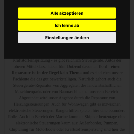
Heizungsregler gehören zu unserem Portfolio.
Alle akzeptieren
Unbekanntes Steuergerät Reparatur oder Austauschgerät
Ich lehne ab
KVA
Einstellungen ändern
Wir sind die erfahrenen Spezialisten, die mit Messtechnik
den Defekt
finden und reparieren.
Ob Steuergerät für das ABS-System, für die
Airbag-Steuergeräte, für die Stabilitätskontrolle oder die
Kraftstoffeinspritzung - es gibt reichlich Steuergeräte. Autos der
oberen Mittelklasse haben fünf Dutzend davon an Bord -
einen
Reparatur ist in der Regel kein Thema
und es sind eben unsere
Fachleute die das gut bewerkstelligen. Natürlich gehört auch die
Steuergeräte-Reparatur von Aggregaten des landwirtschaftlichen
Maschinenparks oder von Baumaschinen zu unserem Bereich.
Abgerundet wird unser Angebot durch die Reparatur von
Heizungssteuerungen. Auch für Wohnwagen gibt es inzwischen
elektronische Steuerungen. Rangierhilfen spielen hier eine besondere
Rolle. Auch im Bereich der Marine kommen Skipper heutzutage ohne
elektronische Steuerungen kaum aus: Außenborder, Pumpen,
Chiptuning für Motorboote oder Kraftstoffeinspritzung sind hier die