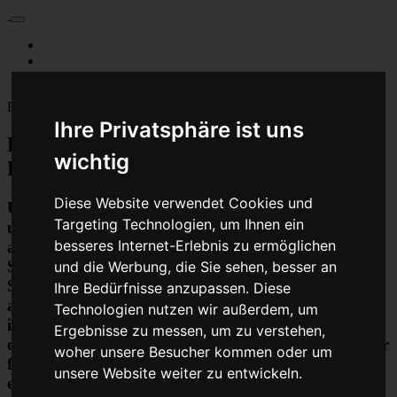
Für Privatkunden
Für Werkstattskunden
Kontakt
Fahrzeugmarken
Ihre Privatsphäre ist uns
Baumaschine Unbekanntes Steuergerät
wichtig
Reparatur oder Austauschgerät KVA
Diese Website verwendet Cookies und
Unser Betrieb steht für kostengünstige Prüfungen
Targeting Technologien, um Ihnen ein
und Reparaturen von Steuergeräten aller Art, unter
besseres Internet-Erlebnis zu ermöglichen
anderem von Motor-Steuergeräten, Airbag-
Steuergeräten, ABS-Steuergeräten uvm.
und die Werbung, die Sie sehen, besser an
STEUBEL® verfügt dabei über viel Erfahrung und
Ihre Bedürfnisse anzupassen. Diese
ausgewiesene Expertise bei PKW-Steuergeräten und
Technologien nutzen wir außerdem, um
insbesondere Motor-steuergeräte Reparaturen. So
Ergebnisse zu messen, um zu verstehen,
ermöglicht STEUBEL® eine Steuergeräte Reparatur
woher unsere Besucher kommen oder um
für nahezu aller Hersteller und Fahrzeugarten - sei
unsere Website weiter zu entwickeln.
es Motorrad oder LKW. Auch die Reparatur von