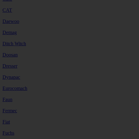
CAT
Daewoo
Demag
Ditch Witch
Doosan
Dresser
Dynapac
Eurocomach
Faun
Fermec
Fiat
Fuchs