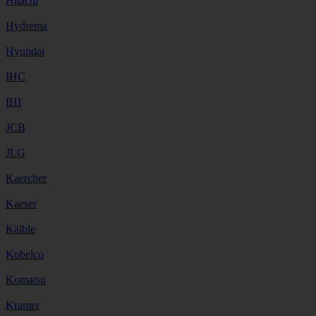
Hitachi
Hydrema
Hyundai
IHC
IHI
JCB
JLG
Kaercher
Kaeser
Kälble
Kobelco
Komatsu
Kramer