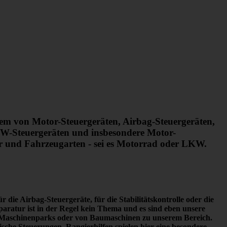
rem von Motor-Steuergeräten, Airbag-Steuergeräten,
W-Steuergeräten und insbesondere Motor-
er und Fahrzeugarten - sei es Motorrad oder LKW.
 die Airbag-Steuergeräte, für die Stabilitätskontrolle oder die
paratur ist in der Regel kein Thema
und es sind eben unsere
en Maschinenparks oder von Baumaschinen zu unserem Bereich.
he Steuerungen. Rangierhilfen spielen hier eine besondere