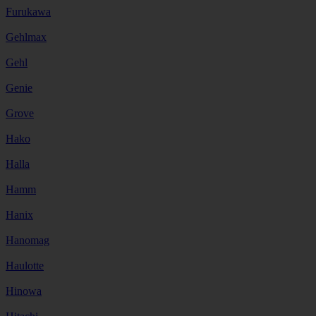
Furukawa
Gehlmax
Gehl
Genie
Grove
Hako
Halla
Hamm
Hanix
Hanomag
Haulotte
Hinowa