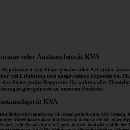
aratur oder Austauschgerät KVA
d Reparaturen von Steuergeräten aller Art, unter ande
r viel Erfahrung und ausgewiesene Expertise bei PK
ine Steuergeräte Reparatur für nahezu aller Herstell
izungsregler gehören zu unserem Portfolio.
Austauschgerät KVA
fekt finden und reparieren.
Ob Steuergerät für das ABS-System, für
er oberen Mittelklasse haben fünf Dutzend davon an Bord -
einen Re
die Steuergeräte-Reparatur von Aggregaten des landwirtschaftlich
ssteuerungen. Auch für Wohnwagen gibt es inzwischen elektronisc