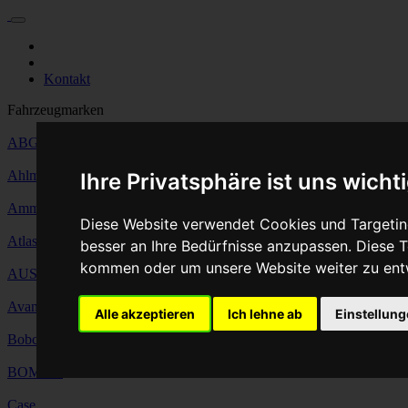
Für Privatkunden
Für Werkstattskunden
Kontakt
Fahrzeugmarken
ABG
Ahlmann
Ihre Privatsphäre ist uns wicht
Ammann
Diese Website verwendet Cookies und Targeting
Atlas Copco
besser an Ihre Bedürfnisse anzupassen. Diese
kommen oder um unsere Website weiter zu ent
AUSA
Avant Tecno
Alle akzeptieren
Ich lehne ab
Einstellun
Bobcat
BOMAG
Case