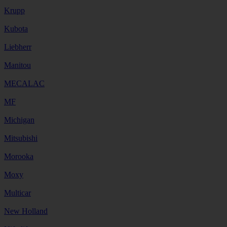
Krupp
Kubota
Liebherr
Manitou
MECALAC
MF
Michigan
Mitsubishi
Morooka
Moxy
Multicar
New Holland