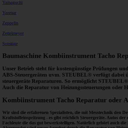
Yamaguchi
Yanmar
Zeppelin
Zettelmeyer
Sonstige
Baumaschine Kombiinstrument Tacho Rep
Unser Betrieb steht für kostengünstige Prüfungen un
ABS-Steuergeräten uvm. STEUBEL® verfügt dabei übe
steuergeräte Reparaturen. So ermöglicht STEUBEL® e
Auch die Reparatur von Heizungssteuerungen oder He
Kombiinstrument Tacho Reparatur oder 
Wir sind die erfahrenen Spezialisten, die mit Messtechnik
den De
Kraftstoffeinspritzung - es gibt reichlich Steuergeräte. Autos d
Fachleute die das gut bewerkstelligen. Natürlich gehört auch 
Abgerundet wird unser Angebot durch die Reparatur von Heizung