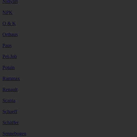
Niftylift
NPK
O & K
Orthaus
Paus
Pel-Job
Potain
Rammax
Renault
Scania
Schaeff
Schäffer
Sennebogen