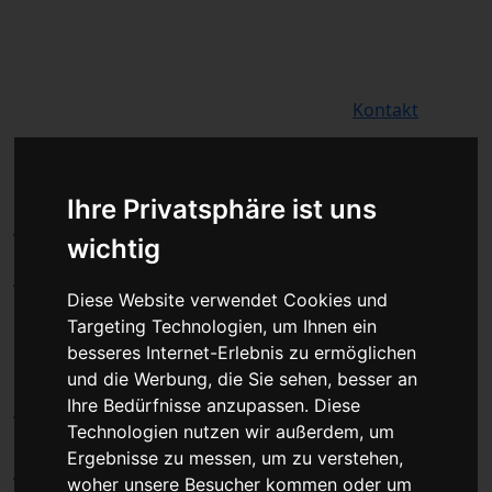
Für Privatkunden
Für Werkstattskunden
Kontakt
Fahrzeugmarken
Baumaschine Kombiinstrument
Ihre Privatsphäre ist uns
Tacho Reparatur oder
wichtig
Austauschgerät KVA
Diese Website verwendet Cookies und
Unser Betrieb steht für
Targeting Technologien, um Ihnen ein
kostengünstige Prüfungen und
besseres Internet-Erlebnis zu ermöglichen
Reparaturen von Steuergeräten aller
und die Werbung, die Sie sehen, besser an
Art, unter anderem von Motor-
Ihre Bedürfnisse anzupassen. Diese
Technologien nutzen wir außerdem, um
Steuergeräten, Airbag-Steuergeräten,
Ergebnisse zu messen, um zu verstehen,
ABS-Steuergeräten uvm. STEUBEL®
woher unsere Besucher kommen oder um