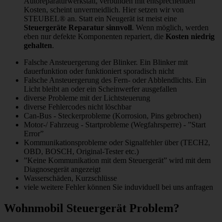
Autoreparaturwerkstatt, verbunden mit entsprechenden
Kosten, scheint unvermeidlich. Hier setzen wir von
STEUBEL® an. Statt ein Neugerät ist meist eine
Steuergeräte Reparatur sinnvoll
. Wenn möglich, werden
eben nur defekte Komponenten repariert, die
Kosten niedrig
gehalten
.
Falsche Ansteuergerung der Blinker. Ein Blinker mit
dauerfunktion oder funktioniert sporadisch nicht
Falsche Ansteuergerung des Fern- oder Abblendlichts. Ein
Licht bleibt an oder ein Scheinwerfer ausgefallen
diverse Probleme mit der Lichtsteuerung
diverse Fehlercodes nicht löschbar
Can-Bus - Steckerprobleme (Korrosion, Pins gebrochen)
Motor-/ Fahrzeug - Startprobleme (Wegfahrsperre) - ”Start
Error”
Kommunikationsprobleme oder Signalfehler über (TECH2,
OBD, BOSCH, Original-Tester etc.)
”Keine Kommunikation mit dem Steuergerät” wird mit dem
Diagnosegerät angezeigt
Wasserschäden, Kurzschlüsse
viele weitere Fehler können Sie induviduell bei uns anfragen
Wohnmobil Steuergerät Problem?