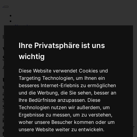
Für Privatkunden
Für Werkstattskunden
Kontakt
Fahrzeugmarken
Ihre Privatsphäre ist uns
Wohnmobil Komfort Zentralveriegerung
wichtig
Steuergerät Reparatur oder
Austauschgerät KVA
Diese Website verwendet Cookies und
Targeting Technologien, um Ihnen ein
Unser Betrieb steht für kostengünstige Prüfungen
besseres Internet-Erlebnis zu ermöglichen
und Reparaturen von Steuergeräten aller Art, unter
und die Werbung, die Sie sehen, besser an
anderem von Motor-Steuergeräten, Airbag-
Ihre Bedürfnisse anzupassen. Diese
Steuergeräten, ABS-Steuergeräten uvm.
STEUBEL® verfügt dabei über viel Erfahrung und
Technologien nutzen wir außerdem, um
ausgewiesene Expertise bei PKW-Steuergeräten und
Ergebnisse zu messen, um zu verstehen,
insbesondere Motor-steuergeräte Reparaturen. So
woher unsere Besucher kommen oder um
ermöglicht STEUBEL® eine Steuergeräte Reparatur
unsere Website weiter zu entwickeln.
für nahezu aller Hersteller und Fahrzeugarten - sei