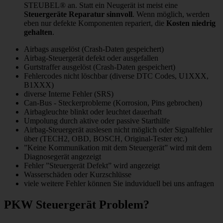
STEUBEL® an. Statt ein Neugerät ist meist eine
Steuergeräte Reparatur sinnvoll
. Wenn möglich, werden
eben nur defekte Komponenten repariert, die
Kosten niedrig
gehalten
.
Airbags ausgelöst (Crash-Daten gespeichert)
Airbag-Steuergerät defekt oder ausgefallen
Gurtstraffer ausgelöst (Crash-Daten gespeichert)
Fehlercodes nicht löschbar (diverse DTC Codes, U1XXX,
B1XXX)
diverse Interne Fehler (SRS)
Can-Bus - Steckerprobleme (Korrosion, Pins gebrochen)
Airbagleuchte blinkt oder leuchtet dauerhaft
Umpolung durch aktive oder passive Starthilfe
Airbag-Steuergerät auslesen nicht möglich oder Signalfehler
über (TECH2, OBD, BOSCH, Original-Tester etc.)
”Keine Kommunikation mit dem Steuergerät” wird mit dem
Diagnosegerät angezeigt
Fehler ”Steuergerät Defekt” wird angezeigt
Wasserschäden oder Kurzschlüsse
viele weitere Fehler können Sie induviduell bei uns anfragen
PKW Steuergerät Problem?