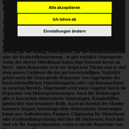
Heizungssteuerungen oder Heizungsregler gehören
Alle akzeptieren
zu unserem Portfolio.
Ich lehne ab
Airbag Steuergerät Reparatur oder
Austauschgerät KVA
Einstellungen ändern
Wir sind die erfahrenen Spezialisten, die mit Messtechnik
den
Defekt finden und reparieren.
Ob Steuergerät für das ABS-
System, für die Airbag-Steuergeräte, für die Stabilitätskontrolle
oder die Kraftstoffeinspritzung - es gibt reichlich Steuergeräte.
Autos der oberen Mittelklasse haben fünf Dutzend davon an
Bord -
einen Reparatur ist in der Regel kein Thema
und es sind
eben unsere Fachleute die das gut bewerkstelligen. Natürlich
gehört auch die Steuergeräte-Reparatur von Aggregaten des
landwirtschaftlichen Maschinenparks oder von Baumaschinen
zu unserem Bereich. Abgerundet wird unser Angebot durch die
Reparatur von Heizungssteuerungen. Auch für Wohnwagen
gibt es inzwischen elektronische Steuerungen. Rangierhilfen
spielen hier eine besondere Rolle. Auch im Bereich der Marine
kommen Skipper heutzutage ohne elektronische Steuerungen
kaum aus: Außenborder, Pumpen, Chiptuning für Motorboote
oder Kraftstoffeinspritzung sind hier die Stichworte. Auch hier
sind wir
Ihr Ansprechpartner
, wenn es um die Reparatur von