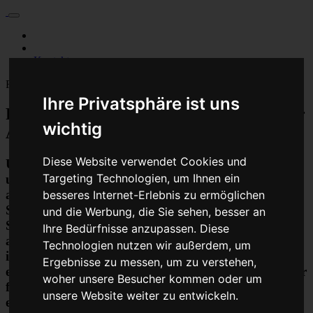
Für Privatkunden
Für Werkstattskunden
Kontakt
Fahrzeugmarken
Ihre Privatsphäre ist uns
PKW Airbag Steuergerät Reparatur oder
wichtig
Austauschgerät KVA
Diese Website verwendet Cookies und
Unser Betrieb steht für kostengünstige Prüfungen
Targeting Technologien, um Ihnen ein
und Reparaturen von Steuergeräten aller Art, unter
anderem von Motor-Steuergeräten, Airbag-
besseres Internet-Erlebnis zu ermöglichen
Steuergeräten, ABS-Steuergeräten uvm.
und die Werbung, die Sie sehen, besser an
STEUBEL® verfügt dabei über viel Erfahrung und
Ihre Bedürfnisse anzupassen. Diese
ausgewiesene Expertise bei PKW-Steuergeräten und
Technologien nutzen wir außerdem, um
insbesondere Motor-steuergeräte Reparaturen. So
Ergebnisse zu messen, um zu verstehen,
ermöglicht STEUBEL® eine Steuergeräte Reparatur
woher unsere Besucher kommen oder um
für nahezu aller Hersteller und Fahrzeugarten - sei
unsere Website weiter zu entwickeln.
es Motorrad oder LKW. Auch die Reparatur von