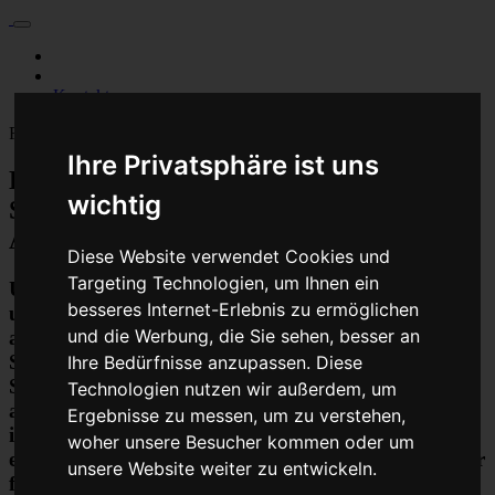
Für Privatkunden
Für Werkstattskunden
Kontakt
Fahrzeugmarken
Ihre Privatsphäre ist uns
Baumaschine Getriebe Multitronic
wichtig
Steuergerät Reparatur oder
Austauschgerät KVA
Diese Website verwendet Cookies und
Targeting Technologien, um Ihnen ein
Unser Betrieb steht für kostengünstige Prüfungen
besseres Internet-Erlebnis zu ermöglichen
und Reparaturen von Steuergeräten aller Art, unter
und die Werbung, die Sie sehen, besser an
anderem von Motor-Steuergeräten, Airbag-
Steuergeräten, ABS-Steuergeräten uvm.
Ihre Bedürfnisse anzupassen. Diese
STEUBEL® verfügt dabei über viel Erfahrung und
Technologien nutzen wir außerdem, um
ausgewiesene Expertise bei PKW-Steuergeräten und
Ergebnisse zu messen, um zu verstehen,
insbesondere Motor-steuergeräte Reparaturen. So
woher unsere Besucher kommen oder um
ermöglicht STEUBEL® eine Steuergeräte Reparatur
unsere Website weiter zu entwickeln.
für nahezu aller Hersteller und Fahrzeugarten - sei