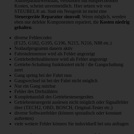
Autoreparaturwerkstatt, verbunden mit entsprechenden
Kosten, scheint unvermeidlich. Hier setzen wir von
STEUBEL® an. Statt ein Neugerät ist meist eine
Steuergeräte Reparatur sinnvoll
. Wenn möglich, werden
eben nur defekte Komponenten repariert, die
Kosten niedrig
gehalten
.
diverse Fehlercodes
(F125, G182, G195, G196, N215, N216, N88 etc.)
Notlaufprogramm dauern aktiv
Fahrstufensensor wird als Fehler angezeigt
Getriebedrehzahlsensor wird als Fehler angezeigt
Getriebe-Schaltung funktioniert nicht / die Gangschaltung
zerrt
Gang spring bei der Fahrt raus
Gangwechsel ist bei der Fahrt nicht möglich
Nur ein Gang nutzbar
Fehler des Drehzählers
Komplettausfall des Getriebesteuergerätes
Getriebesteuergerät auslesen nicht möglich oder Signalfehler
über (TECH2, OBD, BOSCH, Original-Tester etc.)
diverse Softwarefehler (können sporadisch oder konstant
auftretten)
viele weitere Fehler können Sie induviduell bei uns anfragen