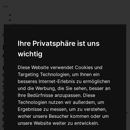
Für Privatkunden
Für Werkstattskunden
Kontakt
Fahrzeugmarken
Ihre Privatsphäre ist uns
Baumaschine Drosselklappen Reparatur
wichtig
oder Austauschgerät KVA
Diese Website verwendet Cookies und
Unser Betrieb steht für kostengünstige Prüfungen
und Reparaturen von Steuergeräten aller Art, unter
Targeting Technologien, um Ihnen ein
anderem von Motor-Steuergeräten, Airbag-
besseres Internet-Erlebnis zu ermöglichen
Steuergeräten, ABS-Steuergeräten uvm.
und die Werbung, die Sie sehen, besser an
STEUBEL® verfügt dabei über viel Erfahrung und
Ihre Bedürfnisse anzupassen. Diese
ausgewiesene Expertise bei PKW-Steuergeräten und
Technologien nutzen wir außerdem, um
insbesondere Motor-steuergeräte Reparaturen. So
Ergebnisse zu messen, um zu verstehen,
ermöglicht STEUBEL® eine Steuergeräte Reparatur
woher unsere Besucher kommen oder um
für nahezu aller Hersteller und Fahrzeugarten - sei
unsere Website weiter zu entwickeln.
es Motorrad oder LKW. Auch die Reparatur von