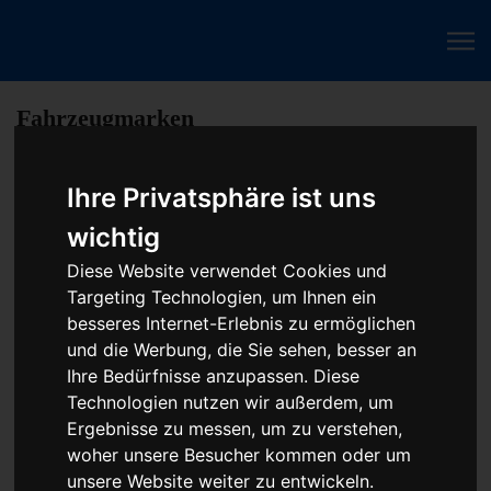
Fahrzeugmarken
Ihre Privatsphäre ist uns
Baumaschine Chip Tuning Leistungssteigerung
wichtig
oder Austauschgerät KVA
Diese Website verwendet Cookies und
Unser Betrieb steht für kostengünstige Prüfungen und
Targeting Technologien, um Ihnen ein
Reparaturen von Steuergeräten aller Art, unter anderem von
besseres Internet-Erlebnis zu ermöglichen
Motor-Steuergeräten, Airbag-Steuergeräten, ABS-Steuergeräten
und die Werbung, die Sie sehen, besser an
uvm. STEUBEL® verfügt dabei über viel Erfahrung und
Ihre Bedürfnisse anzupassen. Diese
ausgewiesene Expertise bei PKW-Steuergeräten und
Technologien nutzen wir außerdem, um
insbesondere Motor-steuergeräte Reparaturen. So ermöglicht
Ergebnisse zu messen, um zu verstehen,
STEUBEL® eine Steuergeräte Reparatur für nahezu aller
woher unsere Besucher kommen oder um
Hersteller und Fahrzeugarten - sei es Motorrad oder LKW.
unsere Website weiter zu entwickeln.
Auch die Reparatur von Heizungssteuerungen oder