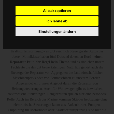
Heizungsregler gehören zu unserem Portfolio.
Alle akzeptieren
Chip Tuning Leistungssteigerung oder Austauschgerät
Ich lehne ab
KVA
Einstellungen ändern
Wir sind die erfahrenen Spezialisten, die mit Messtechnik
den Defekt
finden und reparieren.
Ob Steuergerät für das ABS-System, für die
Airbag-Steuergeräte, für die Stabilitätskontrolle oder die
Kraftstoffeinspritzung - es gibt reichlich Steuergeräte. Autos der
oberen Mittelklasse haben fünf Dutzend davon an Bord -
einen
Reparatur ist in der Regel kein Thema
und es sind eben unsere
Fachleute die das gut bewerkstelligen. Natürlich gehört auch die
Steuergeräte-Reparatur von Aggregaten des landwirtschaftlichen
Maschinenparks oder von Baumaschinen zu unserem Bereich.
Abgerundet wird unser Angebot durch die Reparatur von
Heizungssteuerungen. Auch für Wohnwagen gibt es inzwischen
elektronische Steuerungen. Rangierhilfen spielen hier eine besondere
Rolle. Auch im Bereich der Marine kommen Skipper heutzutage ohne
elektronische Steuerungen kaum aus: Außenborder, Pumpen,
Chiptuning für Motorboote oder Kraftstoffeinspritzung sind hier die